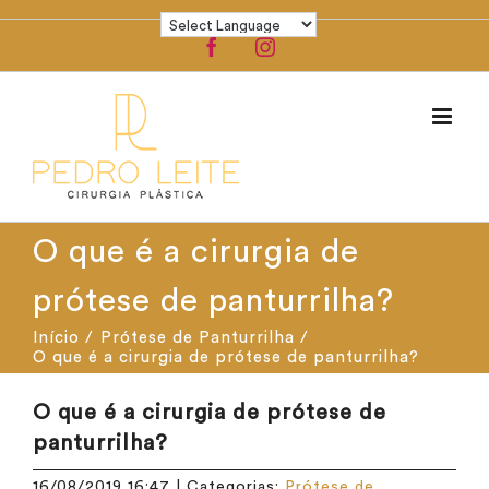
Ir
para
Facebook
Instagram
o
conteúdo
O que é a cirurgia de
prótese de panturrilha?
Início
Prótese de Panturrilha
O que é a cirurgia de prótese de panturrilha?
O que é a cirurgia de prótese de
panturrilha?
16/08/2019 16:47
|
Categorias:
Prótese de