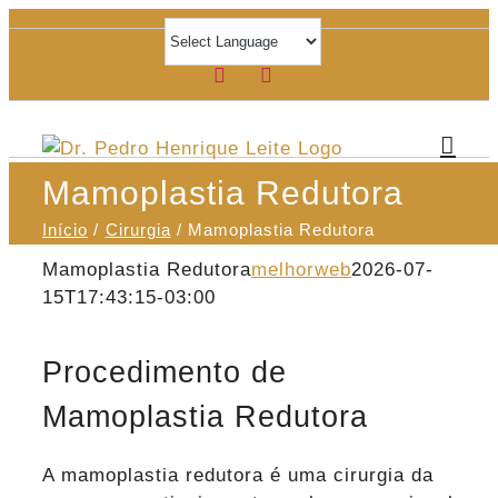
Ir
para
Facebook
Instagram
o
conteúdo
Mamoplastia Redutora
Início
Cirurgia
Mamoplastia Redutora
Mamoplastia Redutora
melhorweb
2026-07-
15T17:43:15-03:00
Procedimento de
Mamoplastia Redutora
A mamoplastia redutora é uma cirurgia da