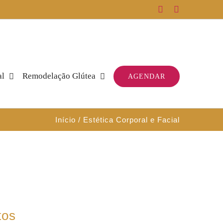
Facebook
Instagram
al
Remodelação Glútea
AGENDAR
Início
Estética Corporal e Facial
tos