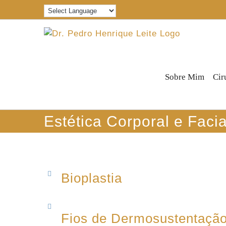
Ir
para
o
conteúdo
Sobre Mim
Cir
Estética Corporal e Facia
Bioplastia
Fios de Dermosustentaçã