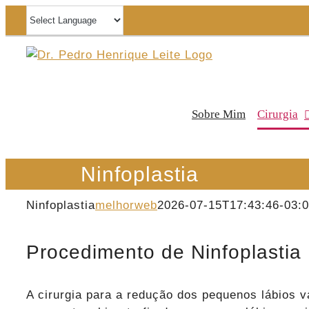
Ir
para
o
conteúdo
Sobre Mim
Cirurgia
Ninfoplastia
Ninfoplastia
melhorweb
2026-07-15T17:43:46-03:
Procedimento de Ninfoplastia
A cirurgia para a redução dos pequenos lábios 