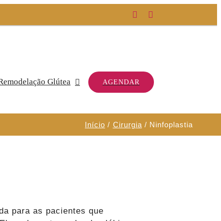
Facebook
Instagram
Remodelação Glútea
AGENDAR
Início
Cirurgia
Ninfoplastia
da para as pacientes que