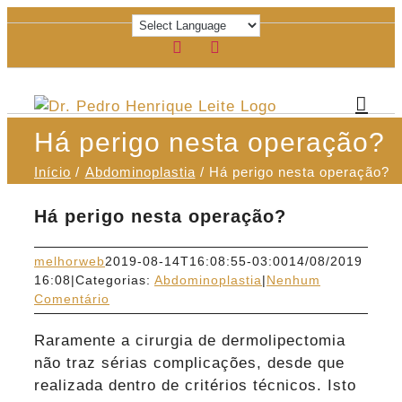
Ir
para
Facebook
Instagram
o
conteúdo
Há perigo nesta operação?
Início
Abdominoplastia
Há perigo nesta operação?
Há perigo nesta operação?
melhorweb
2019-08-14T16:08:55-03:00
14/08/2019
16:08
|
Categorias:
Abdominoplastia
|
Nenhum
Comentário
Raramente a cirurgia de dermolipectomia
não traz sérias complicações, desde que
realizada dentro de critérios técnicos. Isto