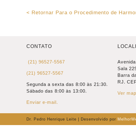
˂ Retornar Para o Procedimento de Harmon
CONTATO
LOCAL
(21) 96527-5567
Avenida
Sala 22
(21) 96527-5567
Barra da
RJ. CEP
Segunda a sexta das 8:00 às 21:30.
Sábado das 8:00 às 13:00.
Ver map
Enviar e-mail.
Dr. Pedro Henrique Leite | Desenvolvido por
MelhorWe