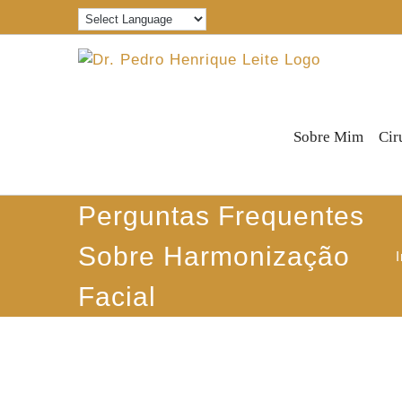
Ir
para
o
conteúdo
Sobre Mim
Cir
Perguntas Frequentes
Sobre Harmonização
I
Facial