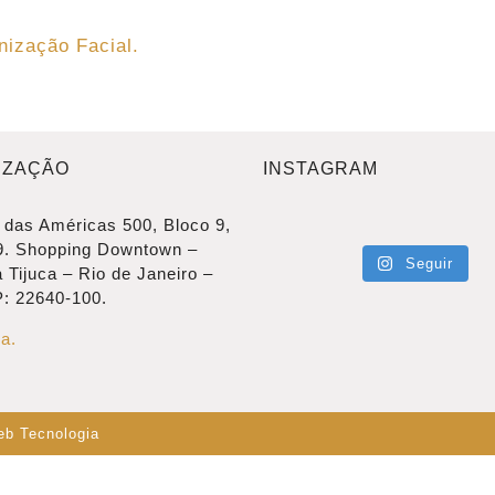
ização Facial.
IZAÇÃO
INSTAGRAM
 das Américas 500, Bloco 9,
9. Shopping Downtown –
Seguir
 Tijuca – Rio de Janeiro –
: 22640-100.
a.
b Tecnologia