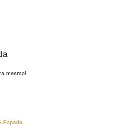
da
ora mesmo!
e Papada.