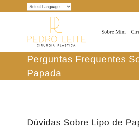
Ir
para
o
conteúdo
Sobre Mim
Cir
Perguntas Frequentes So
Papada
Dúvidas Sobre Lipo de P